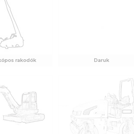
Új jelszó
kópos rakodók
Daruk