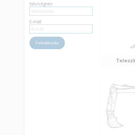
Név/cégnév
E-mail
Telesz