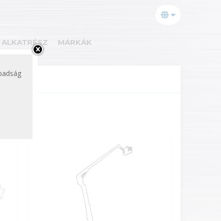
ALKATRÉSZ
MÁRKÁK
abadság