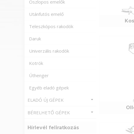
Oszlopos emelők
Utánfutós emelő
Kos
Teleszkópos rakodók
Daruk
Univerzális rakodók
Kotrók
Úthenger
Egyéb eladó gépek
ELADÓ ÚJ GÉPEK
Ol
BÉRELHETŐ GÉPEK
Hírlevél feliratkozás