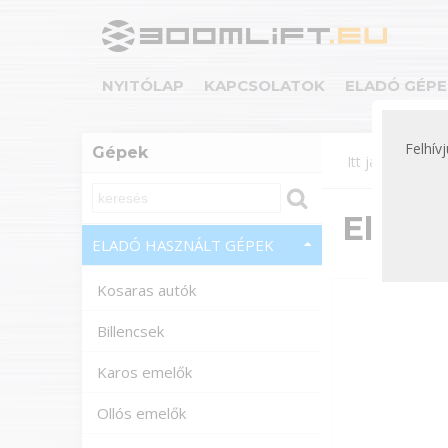
NYITÓLAP
KAPCSOLATOK
ELADÓ GÉPE
Felhív
Gépek
Itt járok:
Gép
Eladó
ELADÓ HASZNÁLT GÉPEK
Kosaras autók
Billencsek
Karos emelők
Ollós emelők