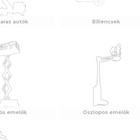
aras autók
Billencsek
E-mail:
Jelszó:
lós emelők
Oszlopos emelők