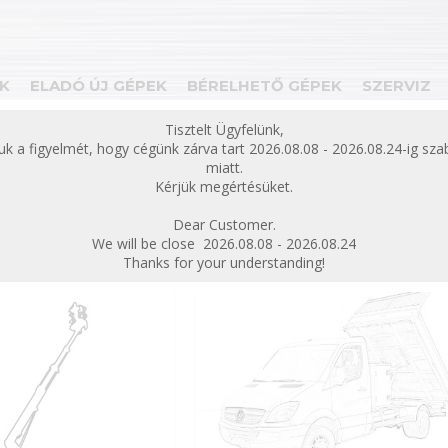
K
ELADÓ ÚJ GÉPEK
BÉRELHETŐ GÉPEK
SZERVIZ
bezárás
Tisztelt Ügyfelünk,
juk a figyelmét, hogy cégünk zárva tart 2026.08.08 - 2026.08.24-ig sz
ek
Eladó használt gépek
miatt.
Kérjük megértésüket.
 használt gépek
Dear Customer.
We will be close 2026.08.08 - 2026.08.24
Thanks for your understanding!