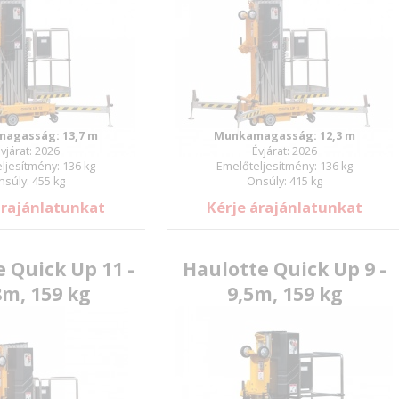
agasság: 13,7 m
Munkamagasság: 12,3 m
vjárat: 2026
Évjárat: 2026
ljesítmény: 136 kg
Emelőteljesítmény: 136 kg
nsúly: 455 kg
Önsúly: 415 kg
árajánlatunkat
Kérje árajánlatunkat
 Quick Up 11 -
Haulotte Quick Up 9 -
8m, 159 kg
9,5m, 159 kg