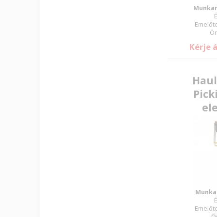
Munkam
É
Emelőte
Ön
Kérje 
Haul
Pick
el
Munka
É
Emelőte
Ö