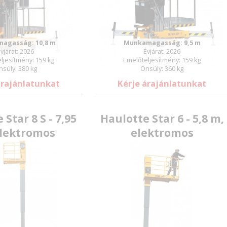
E-mail:
agasság: 10,8 m
Munkamagasság: 9,5 m
Jelszó:
vjárat: 2026
Évjárat: 2026
ljesítmény: 159 kg
Emelőteljesítmény: 159 kg
nsúly: 380 kg
Önsúly: 360 kg
árajánlatunkat
Kérje árajánlatunkat
Új jelszó
 Star 8 S - 7,95
Haulotte Star 6 - 5,8 m,
elektromos
elektromos