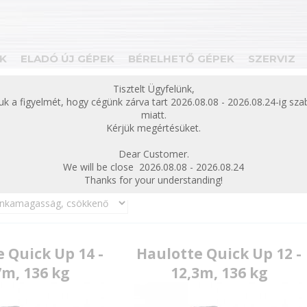
K
ELADÓ ÚJ GÉPEK
BÉRELHETŐ GÉPEK
SZERVIZ
bezárás
Tisztelt Ügyfelünk,
juk a figyelmét, hogy cégünk zárva tart 2026.08.08 - 2026.08.24-ig sz
ek
Eladó új gépek
oszlopos emelő
Új Haulotte oszlop
miatt.
Kérjük megértésüket.
lotte oszlopos emelő
Dear Customer.
We will be close 2026.08.08 - 2026.08.24
Thanks for your understanding!
 Quick Up 14 -
Haulotte Quick Up 12 -
7m, 136 kg
12,3m, 136 kg