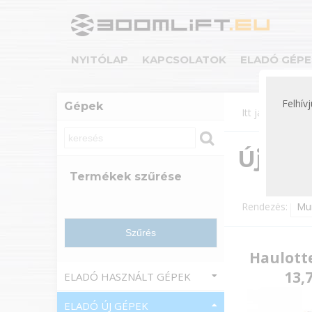
NYITÓLAP
KAPCSOLATOK
ELADÓ GÉPE
Felhív
Gépek
Itt járok:
Gép
Új Hau
Termékek szűrése
Rendezés:
Haulotte
13,
ELADÓ HASZNÁLT GÉPEK
ELADÓ ÚJ GÉPEK