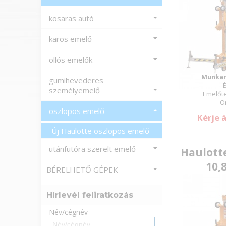
kosaras autó
karos emelő
ollós emelők
Munkam
gumihevederes
É
személyemelő
Emelőte
Ö
oszlopos emelő
Kérje 
Új Haulotte oszlopos emelő
utánfutóra szerelt emelő
Haulotte
10,
BÉRELHETŐ GÉPEK
Hírlevél feliratkozás
Név/cégnév