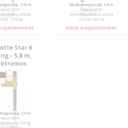
agasság: 7,95 m
Munkamagasság: 5,8 m
vjárat: 2026
Évjárat: 2026
ljesítmény: 200 kg
Emelőteljesítmény: 230 kg
súly: 1150 kg
Önsúly: 862 kg
árajánlatunkat
Kérje árajánlatunkat
otte Star 6
ing - 5,8 m,
ektromos
magasság: 5,8 m
vjárat: 2026
ljesítmény: 210 kg
nsúly: 890 kg