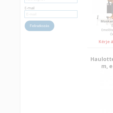
E-mail
Munkam
É
Emelőte
Ö
Kérje 
Haulotte
m, 