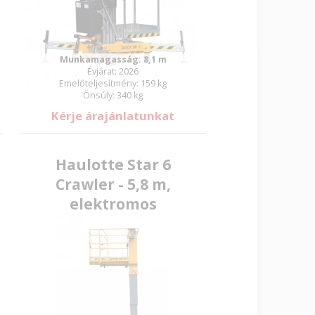
Munkamagasság: 8,1 m
Évjárat: 2026
Emelőteljesítmény: 159 kg
Önsúly: 340 kg
Kérje árajánlatunkat
Haulotte Star 6
Crawler - 5,8 m,
elektromos