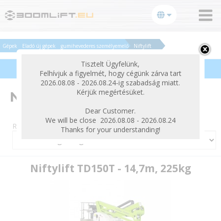
bezárás
Gépek
Eladó új gépek
gumihevederes személyemelő
Niftylift
Tisztelt Ügyfelünk,
Termékek szűrése
Felhívjuk a figyelmét, hogy cégünk zárva tart
2026.08.08 - 2026.08.24-ig szabadság miatt.
Kérjük megértésüket.
Niftylift
Dear Customer.
We will be close 2026.08.08 - 2026.08.24
Rendezés:
Thanks for your understanding!
Niftylift TD150T - 14,7m, 225kg