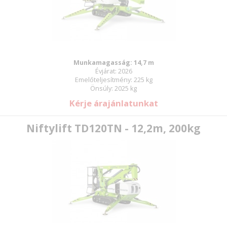
Munkamagasság: 14,7 m
Évjárat: 2026
Emelőteljesítmény: 225 kg
Önsúly: 2025 kg
Kérje árajánlatunkat
Niftylift TD120TN - 12,2m, 200kg
E-mail:
Jelszó: